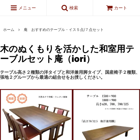
メニュー
検索
カート
ホーム
庵 おすすめのテーブル・イス５点/７点セット
木のぬくもりを活かした和室用テ
ーブルセット庵（iori）
テーブル高さ２種類の洋タイプと和洋兼用脚タイプ、国産椅子２種類、
張地２グループから最適の組合せをお捜しください。