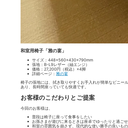
和室用椅子「雅の宴」
サイズ：448×560×430×790mm
張地：BｰL9レザー（紬エンジ）
価格：27,200円（税込）×4脚
詳細ページ：
雅の宴
椅子の張地には、拭き取りやすくお手入れが簡単なビニー
あり、長時間座っていても快適です。
お客様のこだわりとご提案
今回のお客様は、
普段は椅子に座って食事をしたい
お孫さまが遊びに来るときは座卓でゆったりと過ごせ
和室の雰囲気を崩さず、現代的な使い勝手の良いもの