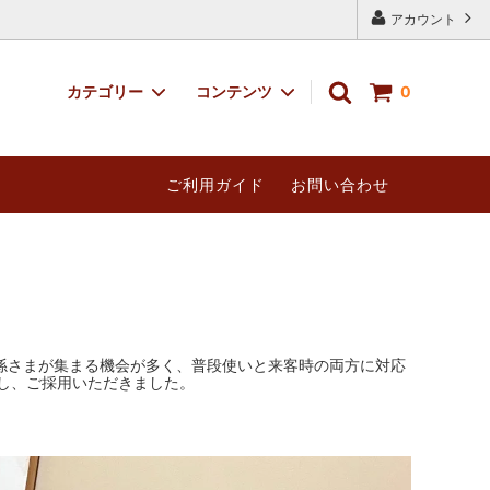
アカウント
カテゴリー
コンテンツ
0
六人膳メ
和室用イス
和室用テーブル／対面二人膳メラミン
ご利用ガイド
お問い合わせ
和室用テーブル「庵（iori）」と和室用
椅子「雅の宴」の納品事例
≪malsyo≫ニーチェアサイト
お孫さまが集まる機会が多く、普段使いと来客時の両方に対応
し、ご採用いただきました。