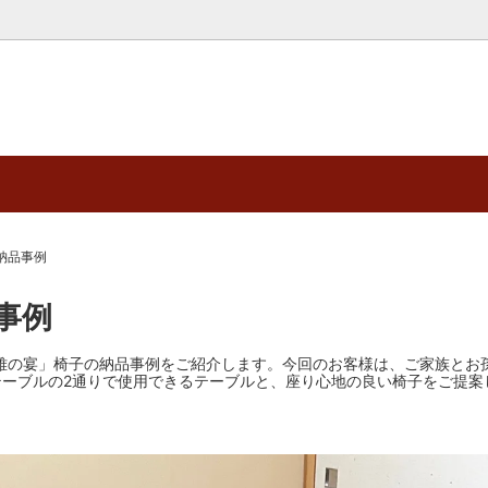
テーブル・イスセット
テーブル／長方形二人・三人膳メ
和室用テーブル
和室用テーブル／長方形四人・
ラミン
う家具 / 訳あり品コーナー
テーブル／ナラ突板ウレタン塗装
京都七条大宮・本店
納品事例
テーブル・イスセット
サイトマップ
事例
と「雅の宴」椅子の納品事例をご紹介します。今回のお客様は、ご家族と
ーブルの2通りで使用できるテーブルと、座り心地の良い椅子をご提案