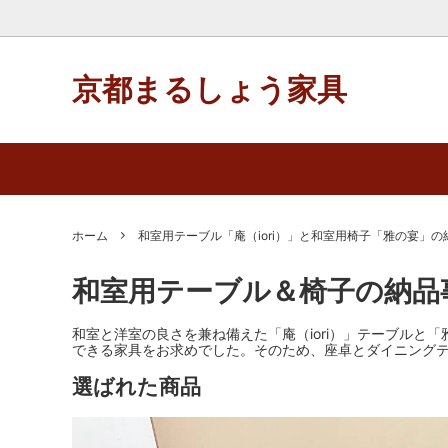
京都まるしょう家具
まるしょう家具 / クルミ・ブラックウォ
納品事例
和室用
和室用
ールナットなど
ラミン
和室用小物
和室用テーブル／白木ナラ突板ウレタン
まるしょ
和室用
塗装
ホーム
和室用テーブル「庵（iori）」と和室用椅子「雅の宴」の
庵 おすすめのテーブル・イス５点/７
和室用
和室用テーブル＆椅子の納品
点セット
和室と洋室の良さを兼ね備えた「庵（iori）」テーブル
できる家具をお求めでした。そのため、座卓とダイニングテ
選ばれた商品