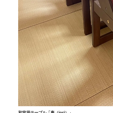
和室用テーブル「庵（iori）」