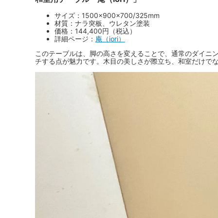
サイズ：1500×900×700/325mm
材質：ナラ突板、ウレタン塗装
価格：144,400円（税込）
詳細ページ：
庵（iori）
このテーブルは、脚の高さを変えることで、通常のダイニング
チする点が魅力です。木目の美しさが際立ち、和室だけで