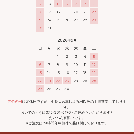
9
10
11
12
13
14
15
16
17
18
19
20
21
22
23
24
25
26
27
28
29
30
31
2026年9月
日
月
火
水
木
金
土
1
2
3
4
5
6
7
8
9
10
11
12
13
14
15
16
17
18
19
20
21
22
23
24
25
26
27
28
29
30
赤色の日
は定休日ですが、七条大宮本店は祝日以外の土曜営業しておりま
す。
おいでのときは075-361-0176へご連絡をいただきますと
たいへん有難いです。
※ご注文は24時間年中無休で受け付けております。