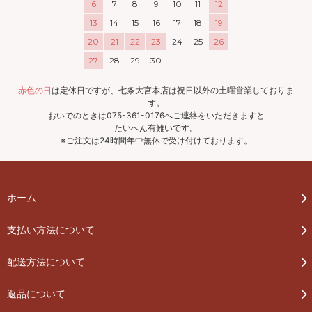
6
7
8
9
10
11
12
13
14
15
16
17
18
19
20
21
22
23
24
25
26
27
28
29
30
赤色の日
は定休日ですが、七条大宮本店は祝日以外の土曜営業しておりま
す。
おいでのときは075-361-0176へご連絡をいただきますと
たいへん有難いです。
※ご注文は24時間年中無休で受け付けております。
ホーム
支払い方法について
配送方法について
返品について