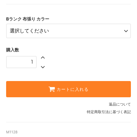
B-2あけぼのグリーン
B-10加茂川ブルー
Bランク 布張り カラー
B-11加茂川イエロー
B-12加茂川レッド
B-21花雅ブルー
購入数
B-22花雅レッド
B-25さが野ベージュ
B-26さが野グリーン
カートに入れる
B-28彩波グリーン
B-29彩波レッド
返品について
B-30彩波ムラサキ
特定商取引法に基づく表記
M1128