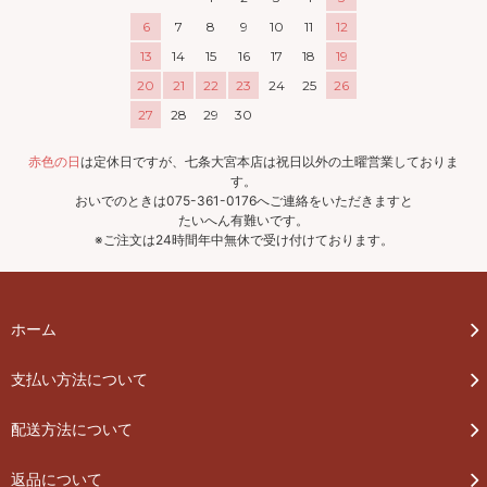
6
7
8
9
10
11
12
13
14
15
16
17
18
19
20
21
22
23
24
25
26
27
28
29
30
赤色の日
は定休日ですが、七条大宮本店は祝日以外の土曜営業しておりま
す。
おいでのときは075-361-0176へご連絡をいただきますと
たいへん有難いです。
※ご注文は24時間年中無休で受け付けております。
ホーム
支払い方法について
配送方法について
返品について