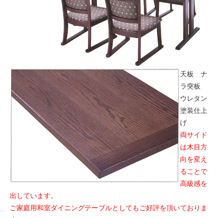
天板 ナ
ラ突板
ウレタン
塗装仕上
げ
両サイド
は木目方
向を変え
ることで
高級感を
出しています。
ご家庭用和室ダイニングテーブルとしてもご好評を頂いておりま