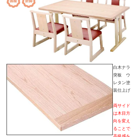
白木ナラ
突板 ウ
レタン塗
装仕上げ
両サイド
は木目方
向を変え
ることで
高級感を