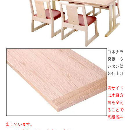
白木ナラ
突板 ウ
レタン塗
装仕上げ
両サイド
は木目方
向を変え
ることで
高級感を
出しています。