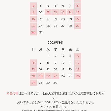
2
3
4
5
6
7
8
9
10
11
12
13
14
15
16
17
18
19
20
21
22
23
24
25
26
27
28
29
30
31
2026年9月
日
月
火
水
木
金
土
1
2
3
4
5
6
7
8
9
10
11
12
13
14
15
16
17
18
19
20
21
22
23
24
25
26
27
28
29
30
赤色の日
は定休日ですが、七条大宮本店は祝日以外の土曜営業しておりま
す。
おいでのときは075-361-0176へご連絡をいただきますと
たいへん有難いです。