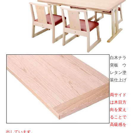
白木ナラ
突板 ウ
レタン塗
装仕上げ
両サイド
は木目方
向を変え
ることで
高級感を
出しています。