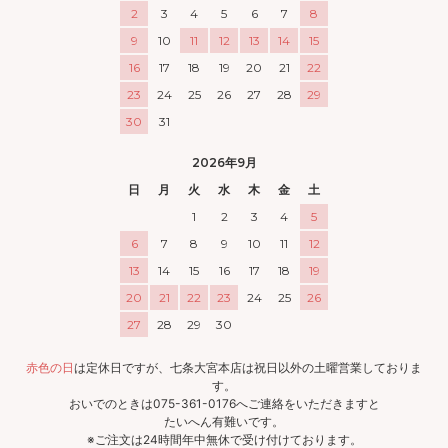
2
3
4
5
6
7
8
9
10
11
12
13
14
15
16
17
18
19
20
21
22
23
24
25
26
27
28
29
30
31
2026年9月
日
月
火
水
木
金
土
1
2
3
4
5
6
7
8
9
10
11
12
13
14
15
16
17
18
19
20
21
22
23
24
25
26
27
28
29
30
赤色の日
は定休日ですが、七条大宮本店は祝日以外の土曜営業しておりま
す。
おいでのときは075-361-0176へご連絡をいただきますと
たいへん有難いです。
※ご注文は24時間年中無休で受け付けております。