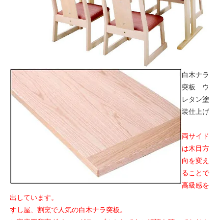
白木ナラ
突板 ウ
レタン塗
装仕上げ
両サイド
は木目方
向を変え
ることで
高級感を
出しています。
すし屋、割烹で人気の白木ナラ突板。