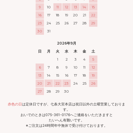
9
10
11
12
13
14
15
16
17
18
19
20
21
22
23
24
25
26
27
28
29
30
31
2026年9月
日
月
火
水
木
金
土
1
2
3
4
5
6
7
8
9
10
11
12
13
14
15
16
17
18
19
20
21
22
23
24
25
26
27
28
29
30
赤色の日
は定休日ですが、七条大宮本店は祝日以外の土曜営業しておりま
す。
おいでのときは075-361-0176へご連絡をいただきますと
たいへん有難いです。
※ご注文は24時間年中無休で受け付けております。